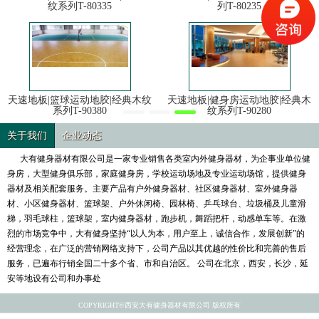
纹系列T-80335
列T-80235
天速地板|篮球运动地胶|经典木纹
天速地板|健身房运动地胶|经典木
系列T-90380
纹系列T-90280
关于我们
企业动态
大有健身器材有限公司是一家专业销售各类室内外健身器材，为企事业单位健
身房，大型健身俱乐部，家庭健身房，学校运动场地及专业运动场馆，提供健身
器材及相关配套服务。主要产品有户外健身器材、社区健身器材、室外健身器
材、小区健身器材、篮球架、户外休闲椅、园林椅、乒乓球台、垃圾桶及儿童滑
梯，羽毛球柱，篮球架，室内健身器材，跑步机，舞蹈把杆，动感单车等。在激
烈的市场竞争中，大有健身坚持“以人为本，用户至上，诚信合作，发展创新”的
经营理念，在广泛的营销网络支持下，公司产品以其优越的性价比和完善的售后
服务，已遍布行销全国二十多个省、市和自治区。 公司在北京，西安，长沙，延
安等地设有公司和办事处
COPYRIGHT©西安大有健身器材有限公司 版权所有