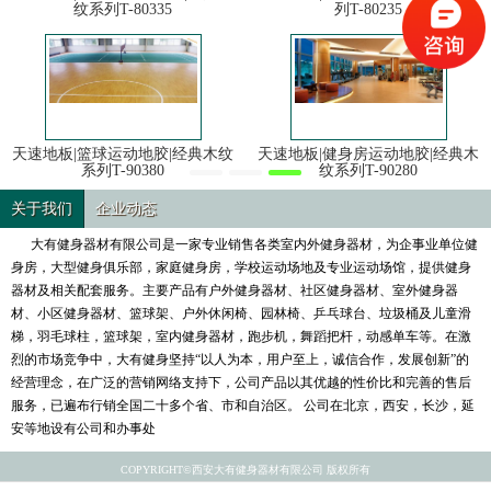
纹系列T-80335
列T-80235
天速地板|篮球运动地胶|经典木纹
天速地板|健身房运动地胶|经典木
系列T-90380
纹系列T-90280
关于我们
企业动态
大有健身器材有限公司是一家专业销售各类室内外健身器材，为企事业单位健
身房，大型健身俱乐部，家庭健身房，学校运动场地及专业运动场馆，提供健身
器材及相关配套服务。主要产品有户外健身器材、社区健身器材、室外健身器
材、小区健身器材、篮球架、户外休闲椅、园林椅、乒乓球台、垃圾桶及儿童滑
梯，羽毛球柱，篮球架，室内健身器材，跑步机，舞蹈把杆，动感单车等。在激
烈的市场竞争中，大有健身坚持“以人为本，用户至上，诚信合作，发展创新”的
经营理念，在广泛的营销网络支持下，公司产品以其优越的性价比和完善的售后
服务，已遍布行销全国二十多个省、市和自治区。 公司在北京，西安，长沙，延
安等地设有公司和办事处
COPYRIGHT©西安大有健身器材有限公司 版权所有