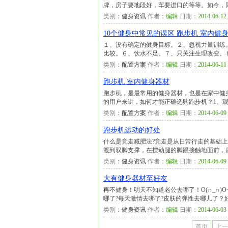
牌，房子要地段好，车要进口的等等。如今，
类别：
健身资讯
作者：
编辑
日期：
2014-06-12 
10个健身中常见的误区 跑步机 室内健
１、没有确定的健身目标。２、忽视力量训练
比较。６、饮水不足。７、只关注生理改变。
类别：
配置方案
作者：
编辑
日期：
2014-06-11 
跑步机 室内健身器材
跑步机，是最常用的健身器材，也是在家中健
的用户来讲，如何才能正确选购跑步机？1、
类别：
配置方案
作者：
编辑
日期：
2014-06-09 
跑步机运动的好处
什么是竞走减肥法?竞走是从日常行走的基础
渡到双脚支撑，在摆动腿的脚跟接触地面前，
类别：
健身资讯
作者：
编辑
日期：
2014-06-09 
大有健身器材至好友
再不健身！明天不知道老公去哪了！O(∩_∩
哪了?每天激情去哪了?皮肤的弹性去哪儿了？
类别：
健身资讯
作者：
编辑
日期：
2014-06-03 
首页
上一