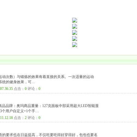
运动次数）与锻炼的效果有着直接的关系。一次适量的运动
系统的健身效果，可…
07.36.35
点击：
0
评论：
0
9台商品品牌：奥玛商品重量：127克面板中部采用超大LED智能显
3个用户自定义+1个手…
11.12.18
点击：
2
评论：
0
质的要求也在日益提高，不仅吃要吃得好穿得好，包包也要名