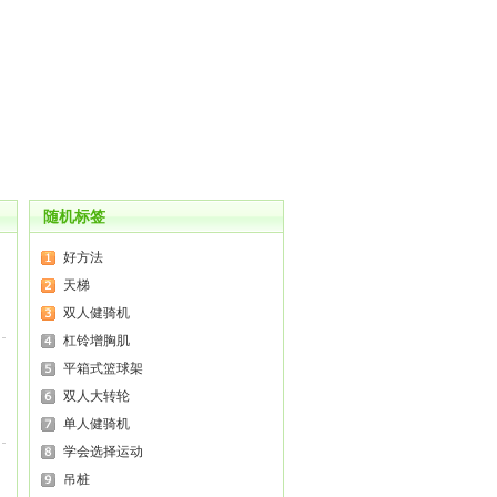
随机标签
好方法
天梯
双人健骑机
杠铃增胸肌
平箱式篮球架
双人大转轮
单人健骑机
学会选择运动
吊桩