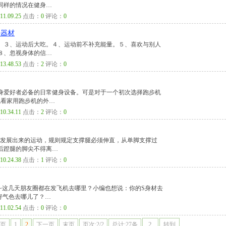
同样的情况在健身…
11.09.25
点击：
0
评论：
0
身器材
。３、运动后大吃。４、运动前不补充能量。５、喜欢与别人
８、忽视身体的信…
13.48.53
点击：
2
评论：
0
身爱好者必备的日常健身设备。可是对于一个初次选择跑步机
观看家用跑步机的外…
10.34.11
点击：
2
评论：
0
上发展出来的运动，规则规定支撑腿必须伸直，从单脚支撑过
后蹬腿的脚尖不得离…
10.24.38
点击：
1
评论：
0
)O~这几天朋友圈都在发飞机去哪里？小编也想说：你的S身材去
好气色去哪儿了？…
11.02.54
点击：
0
评论：
0
页
1
2
下一页
末页
页次:2/2
总计:27条
转到