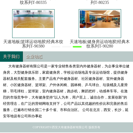
纹系列T-80335
列T-80235
天速地板|篮球运动地胶|经典木纹
天速地板|健身房运动地胶|经典木
系列T-90380
纹系列T-90280
关于我们
企业动态
大有健身器材有限公司是一家专业销售各类室内外健身器材，为企事业单位健
身房，大型健身俱乐部，家庭健身房，学校运动场地及专业运动场馆，提供健身
器材及相关配套服务。主要产品有户外健身器材、社区健身器材、室外健身器
材、小区健身器材、篮球架、户外休闲椅、园林椅、乒乓球台、垃圾桶及儿童滑
梯，羽毛球柱，篮球架，室内健身器材，跑步机，舞蹈把杆，动感单车等。在激
烈的市场竞争中，大有健身坚持“以人为本，用户至上，诚信合作，发展创新”的
经营理念，在广泛的营销网络支持下，公司产品以其优越的性价比和完善的售后
服务，已遍布行销全国二十多个省、市和自治区。 公司在北京，西安，长沙，延
安等地设有公司和办事处
COPYRIGHT©西安大有健身器材有限公司 版权所有