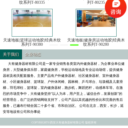
纹系列T-80335
列T-80235
天速地板|篮球运动地胶|经典木纹
天速地板|健身房运动地胶|经典木
系列T-90380
纹系列T-90280
关于我们
企业动态
大有健身器材有限公司是一家专业销售各类室内外健身器材，为企事业单位健
身房，大型健身俱乐部，家庭健身房，学校运动场地及专业运动场馆，提供健身
器材及相关配套服务。主要产品有户外健身器材、社区健身器材、室外健身器
材、小区健身器材、篮球架、户外休闲椅、园林椅、乒乓球台、垃圾桶及儿童滑
梯，羽毛球柱，篮球架，室内健身器材，跑步机，舞蹈把杆，动感单车等。在激
烈的市场竞争中，大有健身坚持“以人为本，用户至上，诚信合作，发展创新”的
经营理念，在广泛的营销网络支持下，公司产品以其优越的性价比和完善的售后
服务，已遍布行销全国二十多个省、市和自治区。 公司在北京，西安，长沙，延
安等地设有公司和办事处
COPYRIGHT©西安大有健身器材有限公司 版权所有