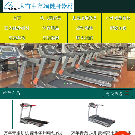
首页
幼儿园家具
儿童游乐设备
户外健身器材
室内健身器材
体育用品
运动场地
塑胶地板
成功案例
成功案例
联系我们
推荐产品
分类筛选
万年青跑步机 豪华家用电动跑步
万年青跑步机 豪华家用电动跑步